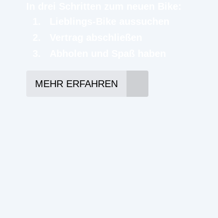
In drei Schritten zum neuen Bike:
Lieblings-Bike aussuchen
Vertrag abschließen
Abholen und Spaß haben
MEHR ERFAHREN