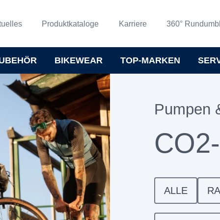
tuelles
Produktkataloge
Karriere
360° Rundumbl
UBEHÖR
BIKEWEAR
TOP-MARKEN
SER
Pumpen 
CO2
ALLE
R