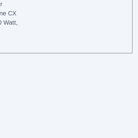
r
ine CX
0 Watt,