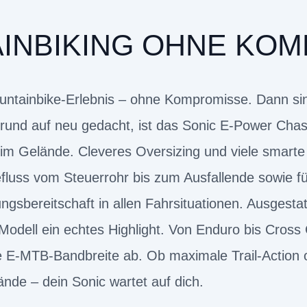
INBIKING OHNE KO
Mountainbike-Erlebnis – ohne Kompromisse. Dann si
und auf neu gedacht, ist das Sonic E-Power Chass
m Gelände. Cleveres Oversizing und viele smarte 
fluss vom Steuerrohr bis zum Ausfallende sowie f
tungsbereitschaft in allen Fahrsituationen. Ausgest
odell ein echtes Highlight. Von Enduro bis Cross C
e E-MTB-Bandbreite ab. Ob maximale Trail-Action o
ände – dein Sonic wartet auf dich.