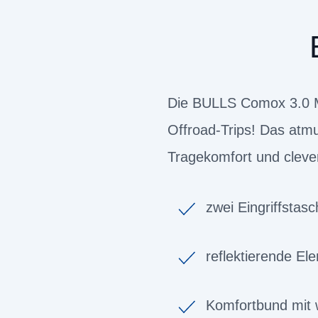
Die BULLS Comox 3.0 Mo
Offroad-Trips! Das atmu
Tragekomfort und clev
zwei Eingriffstas
reflektierende El
Komfortbund mit w